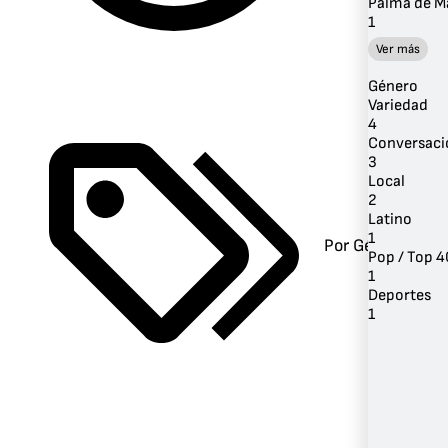
Palma de M
1
Ver más
Género
Variedad
4
Conversaci
3
Local
2
Latino
1
Por Género
Pop / Top 4
1
Deportes
1