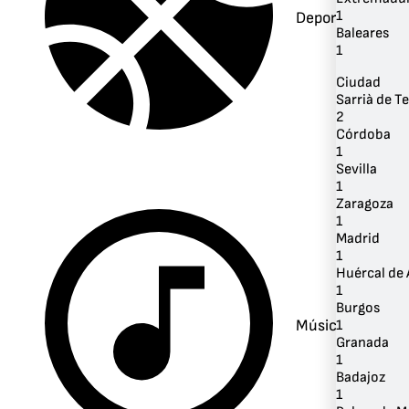
1
Deportes
Baleares
1
Ciudad
Sarrià de Te
2
Córdoba
1
Sevilla
1
Zaragoza
1
Madrid
1
Huércal de 
1
Burgos
Música
1
Granada
1
Badajoz
1