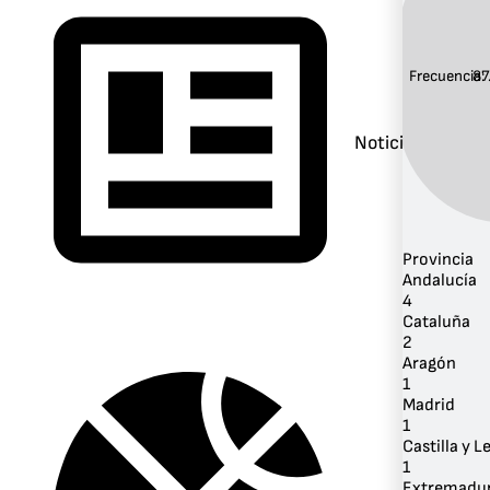
Frecuencia:
87
Noticias
Provincia
Andalucía
4
Cataluña
2
Aragón
1
Madrid
1
Castilla y L
1
Extremadu