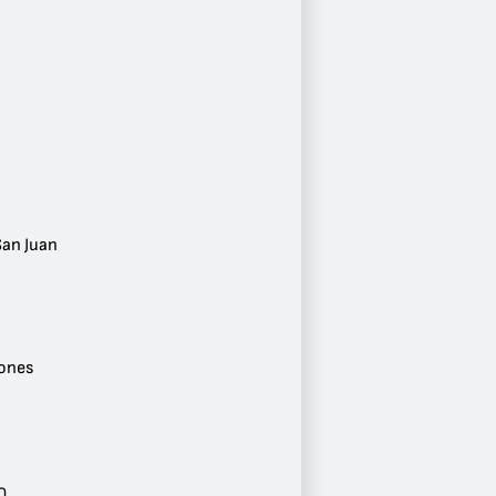
Ciudad
Alicante
1
Vigo
1
Madrid
1
Inca
1
Calpe
1
San Juan
Alcázar de San Juan
1
Género
Latino
2
ones
Conversaciones
1
Noticias
1
Salsa
1
0