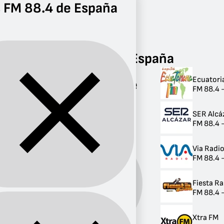
 FM 88.4 de España
Radio
FM 88.4
Radios FM 88.4 de España
Ecuatori
Radios FM 88.4 de
FM 88.4 
España
SER Alcá
6 radios
FM 88.4 -
Via Radio
FM 88.4 -
Fiesta Ra
Banda:
FM
FM 88.4 -
Xtra FM