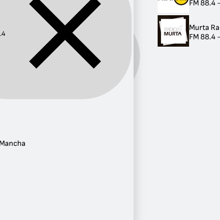
FM 88.4 -
Murta Ra
.4
FM 88.4 -
Frecuencia:
88.4
Provincia
Valencia
2
a Mancha
Castilla-La Mancha
1
Madrid
1
Baleares
1
Galicia
1