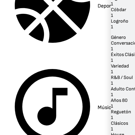
1
Deportes
Cóbdar
1
Logroño
1
Género
Conversaci
1
Éxitos Clás
1
Variedad
1
R&B / Soul
1
Adulto Co
1
Años 80
1
Música
Reguetón
1
Clásicos
1
House