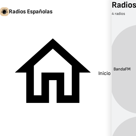
Radios
Radios Españolas
4 radios
Banda:
FM
Inicio