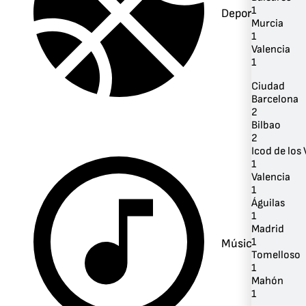
1
Deportes
Murcia
1
Valencia
1
Ciudad
Barcelona
2
Bilbao
2
Icod de los
1
Valencia
1
Águilas
1
Madrid
1
Música
Tomelloso
1
Mahón
1