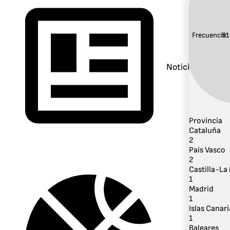
Frecuencia:
91
Noticias
Provincia
Cataluña
2
País Vasco
2
Castilla-L
1
Madrid
1
Islas Canari
1
Baleares