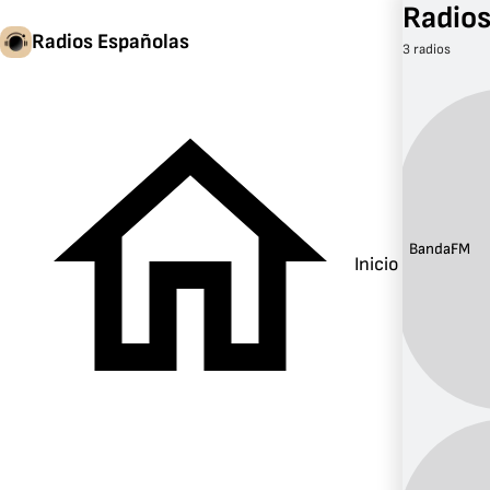
Radios
Radios Españolas
3 radios
Banda:
FM
Inicio