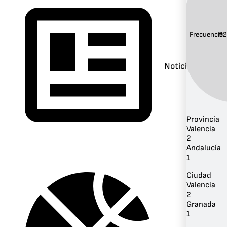
Frecuencia:
92
Noticias
Provincia
Valencia
2
Andalucía
1
Ciudad
Valencia
2
Granada
1