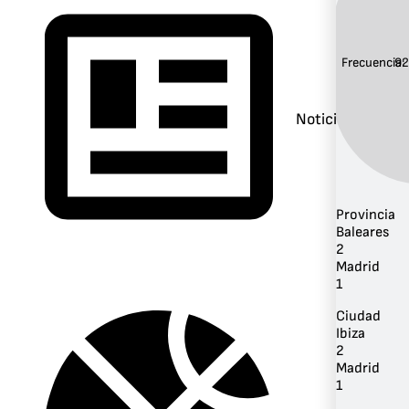
Frecuencia:
92
Noticias
Provincia
Baleares
2
Madrid
1
Ciudad
Ibiza
2
Madrid
1