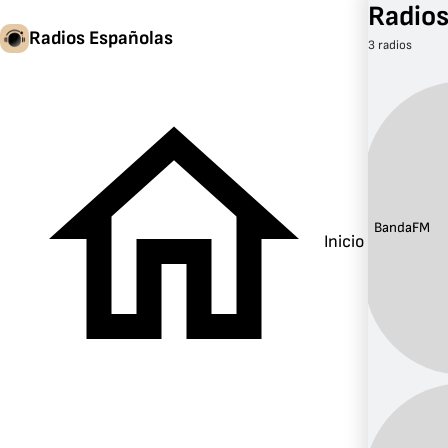
Radios
Radios Españolas
3 radios
Banda:
FM
Inicio