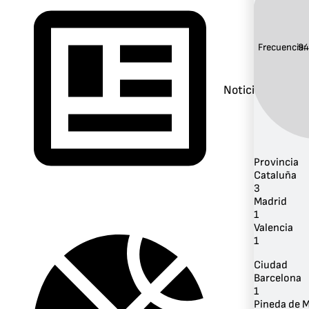
Frecuencia:
94
Noticias
Provincia
Cataluña
3
Madrid
1
Valencia
1
Ciudad
Barcelona
1
Pineda de 