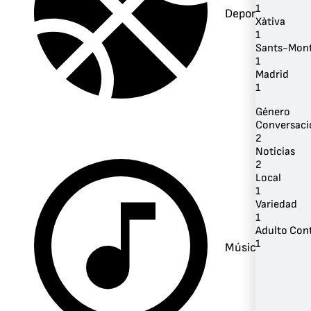
1
Deportes
Xàtiva
1
Sants-Mont
1
Madrid
1
Género
Conversaci
2
Noticias
2
Local
1
Variedad
1
Adulto Co
1
Música