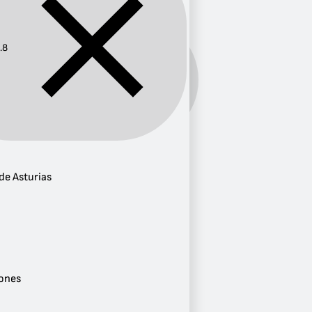
.8
Frecuencia:
94.8
Provincia
de Asturias
Principado de Asturias
1
Ciudad
Gijón
1
Género
ones
Conversaciones
1
Variedad