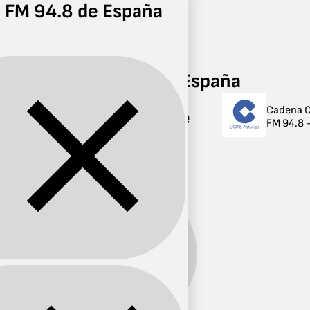
 FM 94.8 de España
Radio
FM 94.8
Radios FM 94.8 de España
Cadena C
Radios FM 94.8 de
FM 94.8 -
España
1 radio
Banda:
FM