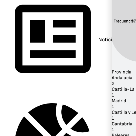
Frecuencia:
97
Noticias
Provincia
Andalucía
2
Castilla-L
1
Madrid
1
Castilla y L
1
Cantabria
1
Baleares