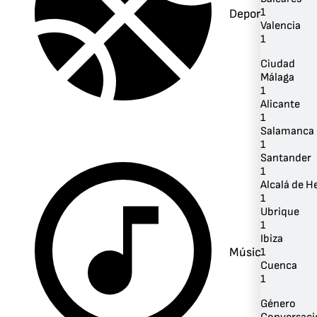
1
Deportes
Valencia
1
Ciudad
Málaga
1
Alicante
1
Salamanca
1
Santander
1
Alcalá de H
1
Ubrique
1
Ibiza
Música
1
Cuenca
1
Género