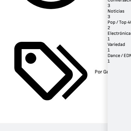
Conversaci
3
Noticias
3
Pop / Top 4
2
Electrónica
1
Variedad
1
Dance / ED
1
Por Género