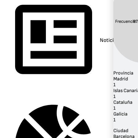
Frecuencia:
97
Noticias
Provincia
Madrid
1
Islas Canari
1
Cataluña
1
Galicia
1
Ciudad
Barcelona