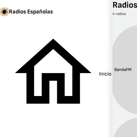
Radios
Radios Españolas
4 radios
Banda:
FM
Inicio