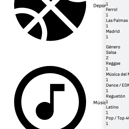
1
Deportes
Ferrol
1
Las Palmas 
1
Madrid
1
Género
Salsa
2
Reggae
1
Música del
1
Dance / ED
1
Reguetón
1
Música
Latino
1
Pop / Top 4
1