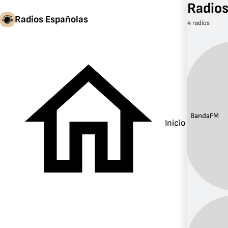
Radios
Radios Españolas
4 radios
Banda:
FM
Inicio