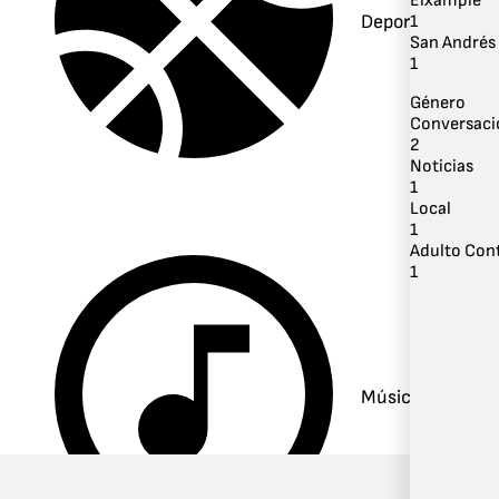
Eixample
Deportes
1
San Andrés 
1
Género
Conversaci
2
Noticias
1
Local
1
Adulto Co
1
Música