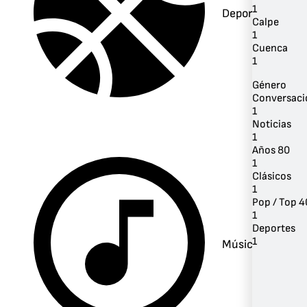
1
Deportes
Calpe
1
Cuenca
1
Género
Conversaci
1
Noticias
1
Años 80
1
Clásicos
1
Pop / Top 4
1
Deportes
1
Música