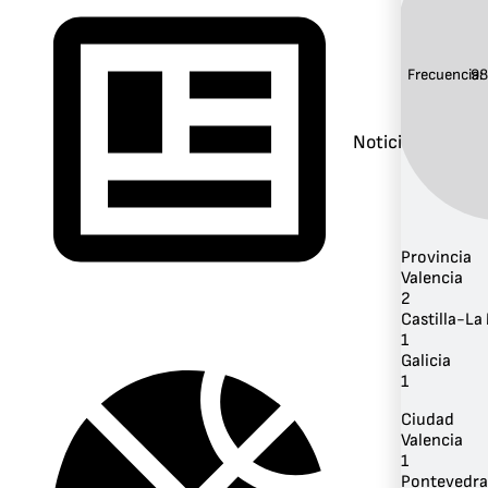
Frecuencia:
98
Noticias
Provincia
Valencia
2
Castilla-L
1
Galicia
1
Ciudad
Valencia
1
Pontevedra