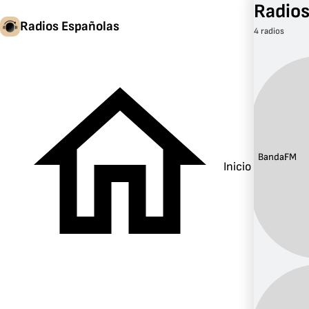
Radios
Radios Españolas
4 radios
Banda:
FM
Inicio