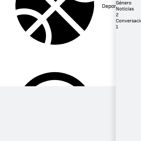
Género
Deportes
Noticias
2
Conversaci
1
Música