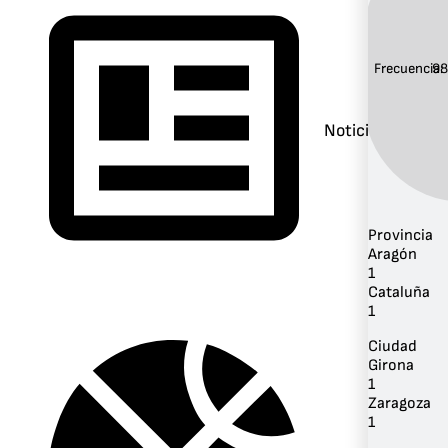
Frecuencia:
98
Noticias
Provincia
Aragón
1
Cataluña
1
Ciudad
Girona
1
Zaragoza
1