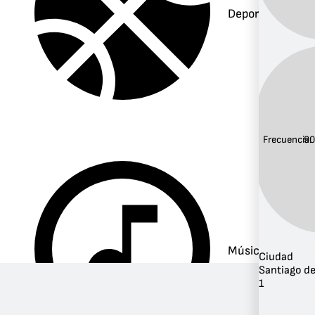
Deportes
Frecuencia:
90
Música
Ciudad
Santiago d
1