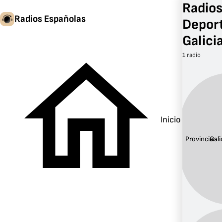
Radios
Radios Españolas
Deport
Galici
1 radio
Inicio
Provincia:
Gali