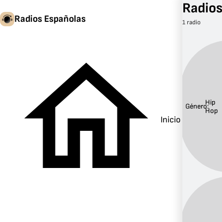
Radios
Radios Españolas
1 radio
Hip
Género:
Hop
Inicio