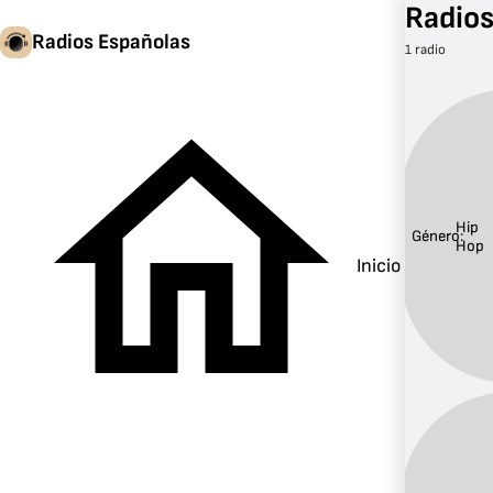
Radios
Radios Españolas
1 radio
Hip
Género:
Hop
Inicio