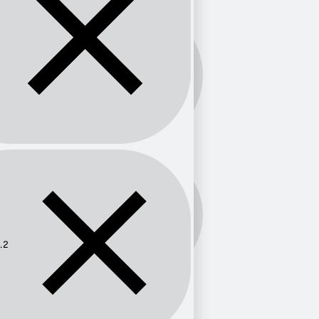
Banda:
FM
Frecuencia:
99.2
.2
Provincia
Cantabria