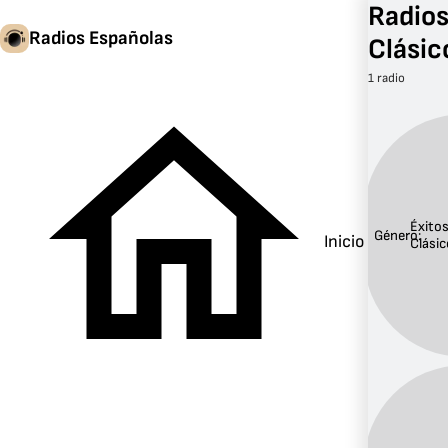
Radios
Radios Españolas
Clásic
1 radio
Éxito
Género:
Inicio
Clási