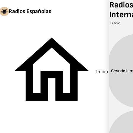
Radios
Radios Españolas
Intern
1 radio
Género:
Inter
Inicio