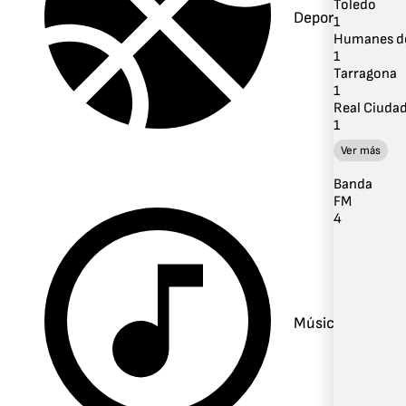
Toledo
Deportes
1
Humanes d
1
Tarragona
1
Real Ciuda
1
Ver más
Banda
FM
4
Música