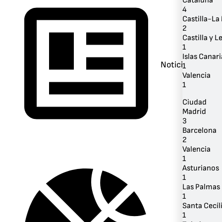
Cataluña
4
Castilla-L
2
Castilla y L
1
Islas Canari
Noticias
1
Valencia
1
Ciudad
Madrid
3
Barcelona
2
Valencia
1
Asturianos
1
Las Palmas 
1
Santa Cecíl
1