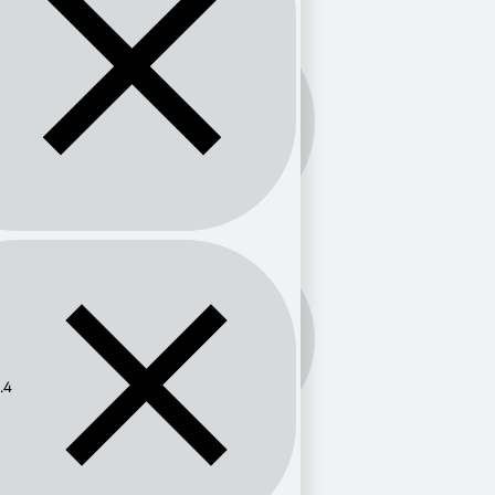
Banda:
FM
Frecuencia:
96.4
.4
Provincia