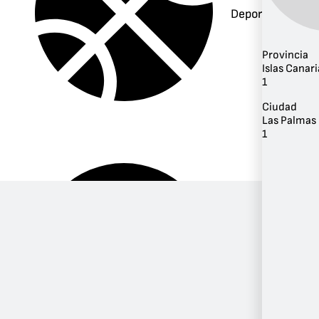
Deportes
Provincia
Islas Canari
1
Ciudad
Las Palmas 
1
Música