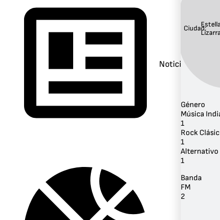
Estell
Ciudad:
Lizarr
Noticias
Género
Música Indi
1
Rock Clási
1
Alternativo 
1
Banda
FM
2