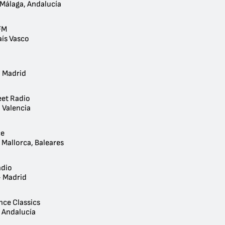
 Málaga, Andalucía
FM
aís Vasco
- Madrid
eet Radio
 Valencia
ce
 Mallorca, Baleares
adio
- Madrid
ce Classics
, Andalucía