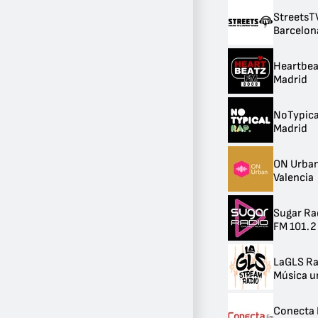
StreetsT
Barcelon
Heartbea
Madrid
NoTypica
Madrid
ON Urba
Valencia
Sugar Ra
FM 101.2 
LaGLS Ra
Música u
Conecta