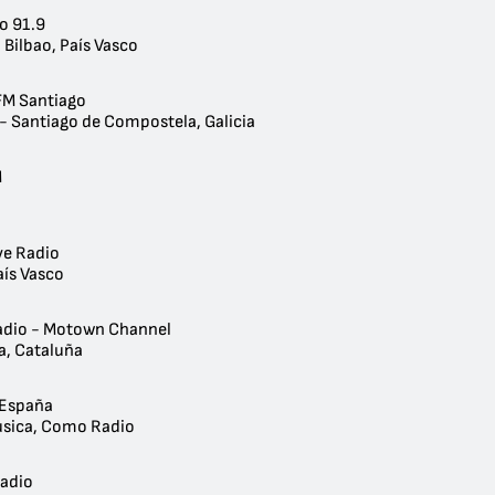
o 91.9
 Bilbao, País Vasco
M Santiago
 - Santiago de Compostela, Galicia
M
ve Radio
aís Vasco
adio - Motown Channel
a, Cataluña
 España
sica, Como Radio
adio