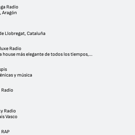
ga Radio
, Aragón
de Llobregat, Cataluña
luxe Radio
 house más elegante de todos los tiempos,...
spis
cénicas y música
 Radio
ky Radio
aís Vasco
l RAP