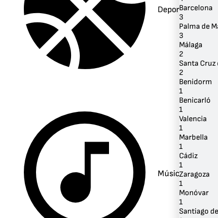
Barcelona
Deportes
3
Palma de M
3
Málaga
2
Santa Cruz 
2
Benidorm
1
Benicarló
1
Valencia
1
Marbella
1
Cádiz
1
Música
Zaragoza
1
Monóvar
1
Santiago d