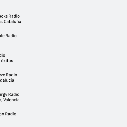
acks Radio
a, Cataluña
ple Radio
dio
 éxitos
eze Radio
ndalucía
ergy Radio
, Valencia
on Radio