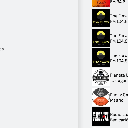
FM 94.3 -
Provincia
Madrid
The Flow
10
FM 104.8 
Andalucía
9
Cataluña
The Flow
5
FM 104.8 
Valencia
as
4
The Flow
País Vasco
FM 104.8 
4
Baleares
3
Planeta 
Islas Canarias
Tarragon
2
Aragón
1
Funky Co
Galicia
Madrid
1
Ver más
Radio Lu
Benicarló
Ciudad