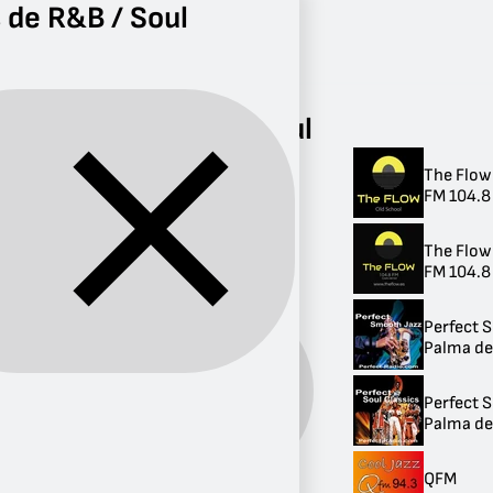
 de R&B / Soul
Radio
R&B / Soul
Radios de R&B / Soul
The Flow
Radios de R&B /
FM 104.8 
Soul
The Flow
44 radios
FM 104.8 
Perfect 
Palma de
R&B
Género:
/
Perfect S
Soul
Palma de
QFM