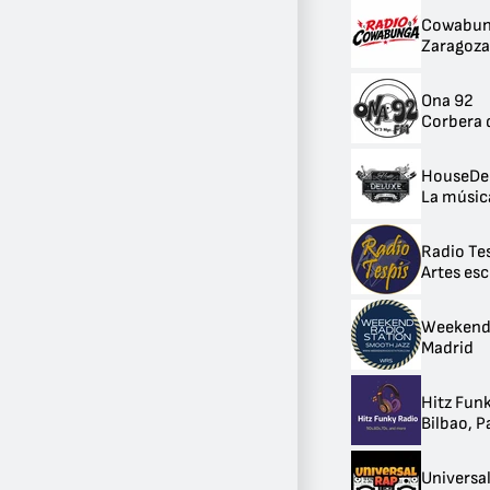
Cowabun
Zaragoza
Ona 92
Corbera 
HouseDe
La música
Radio Te
Artes es
Weekend
Madrid
Hitz Fun
Bilbao, P
Universa