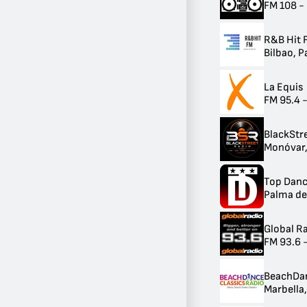
FM 108 -
R&B Hit 
Bilbao, P
La Equis
FM 95.4 
BlackStr
Monóvar,
Top Dan
Palma de
Global R
FM 93.6 
BeachDan
Marbella