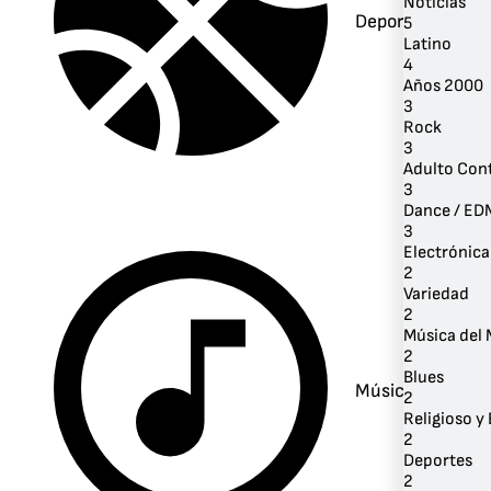
Noticias
Deportes
5
Latino
4
Años 2000
3
Rock
3
Adulto Co
3
Dance / ED
3
Electrónica
2
Variedad
2
Música del
2
Blues
Música
2
Religioso y 
2
Deportes
2