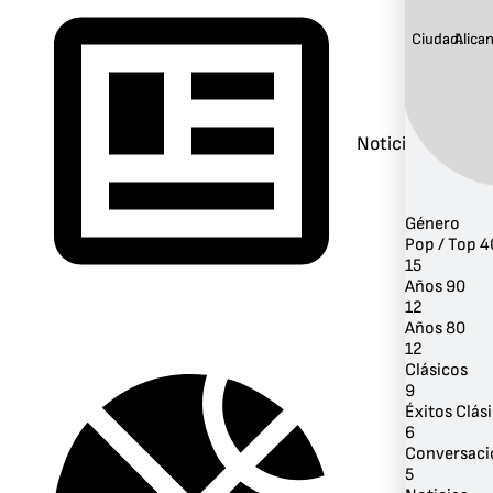
Ciudad:
Alica
Noticias
Género
Pop / Top 4
15
Años 90
12
Años 80
12
Clásicos
9
Éxitos Clás
6
Conversaci
5