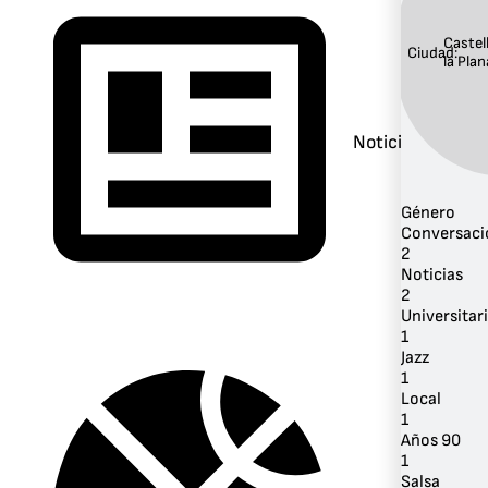
Castel
Ciudad:
la Plan
Noticias
Género
Conversaci
2
Noticias
2
Universitar
1
Jazz
1
Local
1
Años 90
1
Salsa