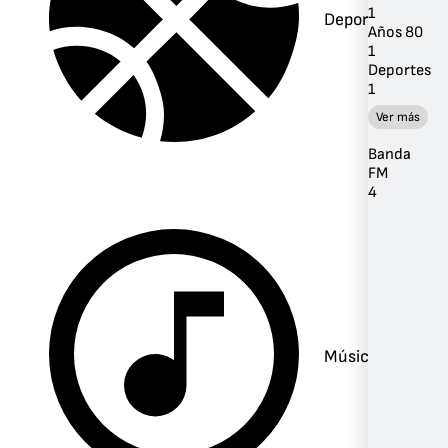
1
Deportes
Años 80
1
Deportes
1
Ver más
Banda
FM
4
Música