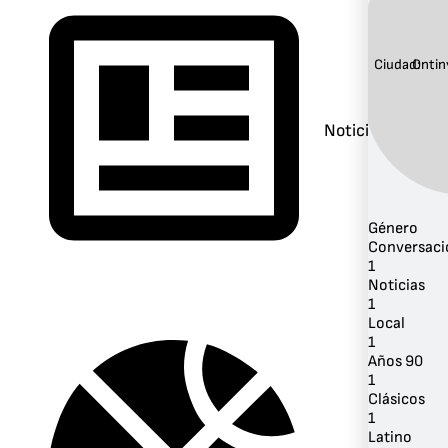
Ciudad:
Ontin
Noticias
Género
Conversaci
1
Noticias
1
Local
1
Años 90
1
Clásicos
1
Latino