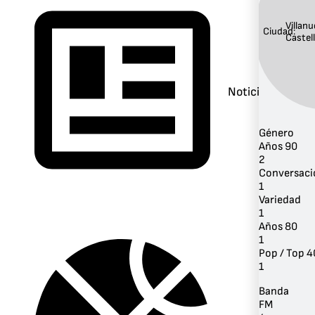
Villan
Ciudad:
Castel
Noticias
Género
Años 90
2
Conversaci
1
Variedad
1
Años 80
1
Pop / Top 4
1
Banda
FM