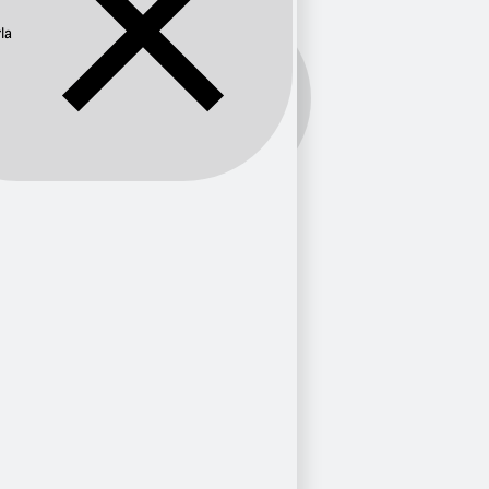
la
Ciudad:
Cazorla
Género
Años 80
2
Cristiano
1
Años 2000
1
Folk
1
Años 90
1
Banda