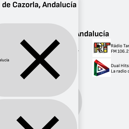
 de Cazorla, Andalucía
Radio
Andalucía
Cazorla
Radios de Cazorla, Andalucía
Rádio Ta
Radios de Cazorla,
FM 106.2 
Andalucía
lucía
Dual Hits
2 radios
La radio 
Provincia:
Andalucía