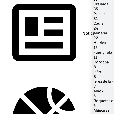
Granada
35
Marbella
31
Cádiz
24
Noticias
Almería
22
Huelva
15
Fuengirola
11
Córdoba
8
Jaén
8
Jerez de la 
7
Albox
5
Roquetas d
5
Algeciras