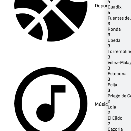
4
Deportes
Guadix
4
Fuentes de
3
Ronda
3
Úbeda
3
Torremolin
3
Vélez-Mála
3
Estepona
3
Écija
3
Priego de 
2
Música
Loja
2
El Ejido
2
Cazorla