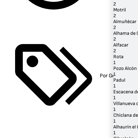
2
Motril
2
Almuñécar
2
Alhama de 
2
Alfacar
2
Rota
1
Pozo Alcón
1
Por Género
Padul
1
Escacena d
1
Villanueva
1
Chiclana de
1
Alhaurín el
1