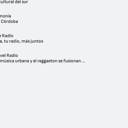
cultural del sur
monía
- Córdoba
e Radio
, tu radio, más juntos
vel Radio
música urbana y el reggaeton se fusionan ...