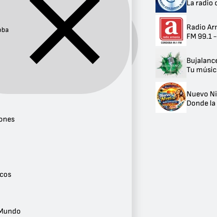
La radio 
Radio Ar
oba
FM 99.1 
Ciudad:
Córdoba
Bujalanc
Tu música
Nuevo Ni
Género
Donde la 
Conversaciones
ones
3
Noticias
2
Variedad
2
Éxitos Clásicos
icos
1
Años 90
1
Música del Mundo
 Mundo
1