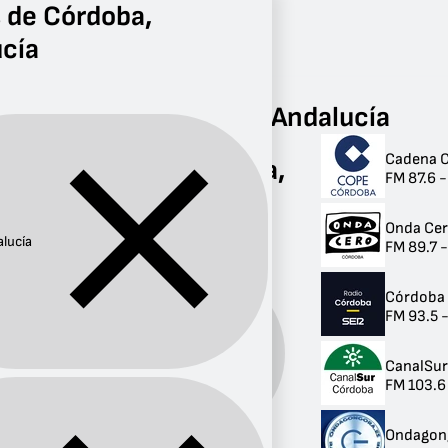
 de Córdoba,
cía
Radio
Andalucía
Córdoba
Radios de Córdoba, Andalucía
Cadena 
Radios de Córdoba,
FM 87.6 
Andalucía
Onda Ce
8 radios
lucía
FM 89.7 
Córdoba
FM 93.5 
Provincia:
Andalucía
CanalSu
FM 103.6
Ondagon