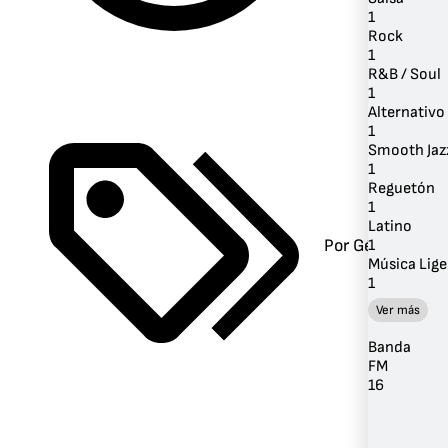
1
Rock
1
R&B / Soul
1
Alternativo 
1
Smooth Jaz
1
Reguetón
1
Latino
Por Género
1
Música Lige
1
Ver más
Banda
FM
16