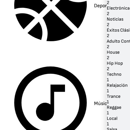
2
Deportes
Electrónica
2
Noticias
2
Éxitos Clás
2
Adulto Co
2
House
2
Hip Hop
2
Techno
1
Relajación
1
Trance
1
Música
Reggae
1
Local
1
Salsa