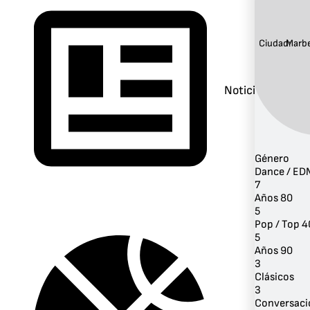
Ciudad:
Marbe
Noticias
Género
Dance / ED
7
Años 80
5
Pop / Top 4
5
Años 90
3
Clásicos
3
Conversaci