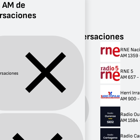
s AM de
rsaciones
Radio
Conversaciones
AM
Radios AM de Conversaciones
RNE Naci
Radios AM de
AM 1359 
Conversaciones
RNE 5
9 radios
rsaciones
AM 657 -
Herri Irra
AM 900 - 
Género:
Conversaciones
Radio Ou
AM 1584 -
Radio Ca