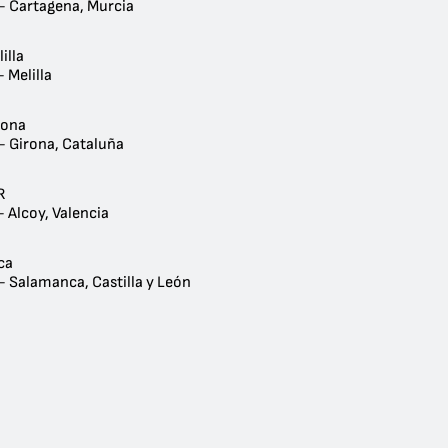
- Cartagena, Murcia
illa
 Melilla
rona
- Girona, Cataluña
R
 Alcoy, Valencia
ca
- Salamanca, Castilla y León