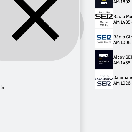
AM 1602 
Radio Mel
AM 1485 -
Banda:
AM
Ràdio Gi
AM 1008 
Alcoy SE
AM 1485 -
Provincia
Madrid
2
Salaman
Castilla y León
AM 1026 
1
eón
Cataluña
1
Melilla
1
Murcia
1
Valencia
1