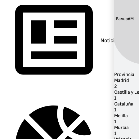
Banda:
AM
Noticias
Provincia
Madrid
2
Castilla y L
1
Cataluña
1
Melilla
1
Murcia
1