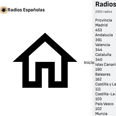
Radios
Radios Españolas
2933 radios
Provincia
Madrid
453
Andalucía
391
Valencia
344
Cataluña
340
Inicio
Islas Canari
190
Baleares
162
Castilla y L
111
Castilla-L
103
País Vasco
102
Murcia