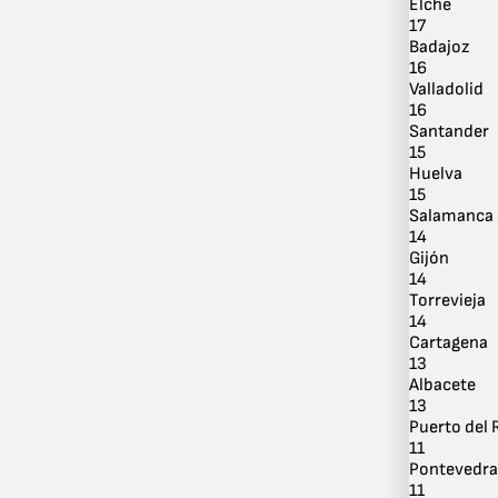
Elche
17
Badajoz
16
Valladolid
16
Santander
Por
15
Ubicación
Huelva
15
Salamanca
14
Gijón
14
Torrevieja
14
Cartagena
13
Albacete
13
Puerto del 
11
Pontevedra
11