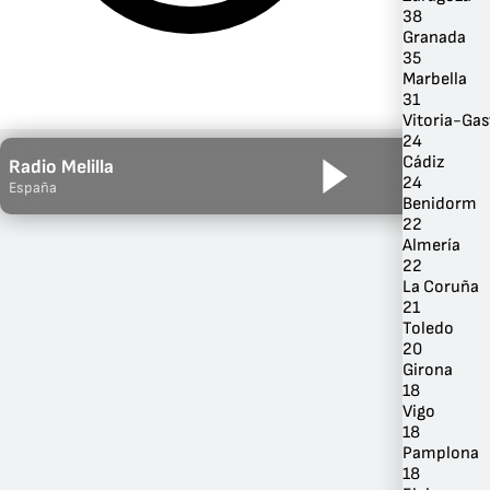
38
Granada
35
Marbella
31
Vitoria-Gas
24
Cádiz
Radio Melilla
24
España
Benidorm
22
Almería
22
Por Género
La Coruña
21
Toledo
20
Girona
18
Vigo
18
Pamplona
18