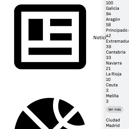
100
Galicia
94
Aragón
58
Principado 
42
Noticias
Extremadu
39
Cantabria
33
Navarra
21
La Rioja
10
Ceuta
3
Melilla
3
Ver más
Ciudad
Madrid