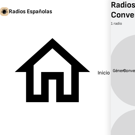
Radios
Radios Españolas
Conve
1 radio
Género:
Conve
Inicio