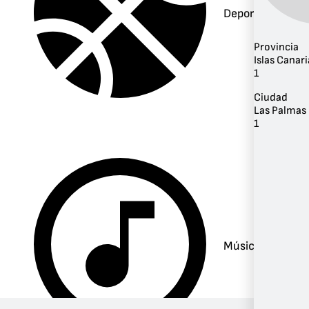
Deportes
Provincia
Islas Canari
1
Ciudad
Las Palmas 
1
Música