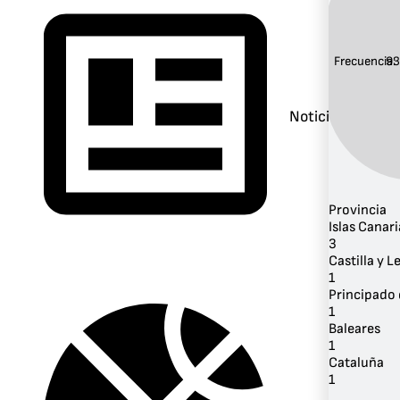
Frecuencia:
93
Noticias
Provincia
Islas Canari
3
Castilla y L
1
Principado 
1
Baleares
1
Cataluña
1