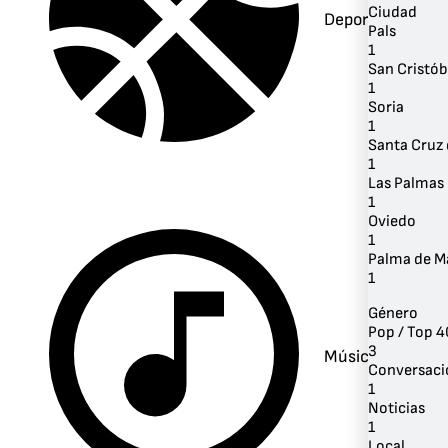
Ciudad
Deportes
Pals
1
San Cristób
1
Soria
1
Santa Cruz 
1
Las Palmas 
1
Oviedo
1
Palma de M
1
Género
Pop / Top 4
3
Música
Conversaci
1
Noticias
1
Local