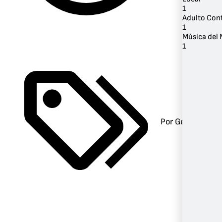
1
Adulto Co
1
Música del
1
Por Género