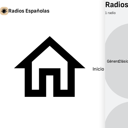
Radios
Radios Españolas
1 radio
Género:
Clási
Inicio