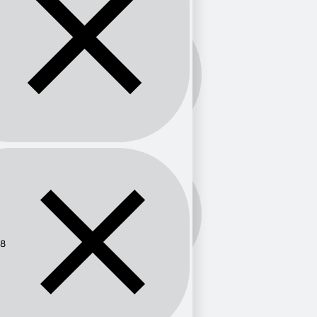
Banda:
FM
Frecuencia:
108
08
Provincia
Valencia