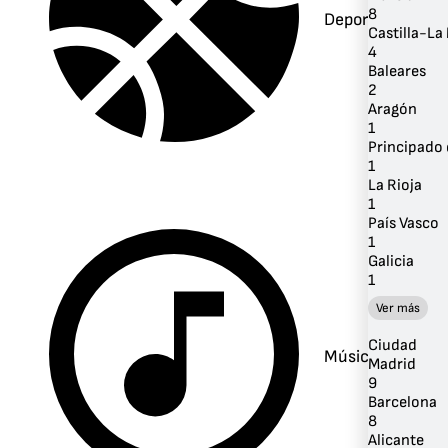
8
Deportes
Castilla-L
4
Baleares
2
Aragón
1
Principado 
1
La Rioja
1
País Vasco
1
Galicia
1
Ver más
Ciudad
Música
Madrid
9
Barcelona
8
Alicante