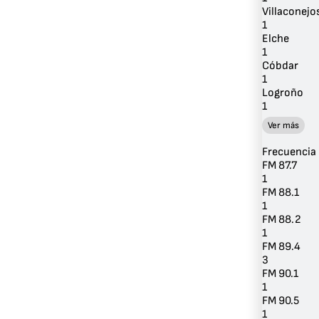
Villaconejo
1
Elche
1
Cóbdar
1
Logroño
1
Ver más
Frecuencia
FM 87.7
1
FM 88.1
1
FM 88.2
1
FM 89.4
3
FM 90.1
1
FM 90.5
1