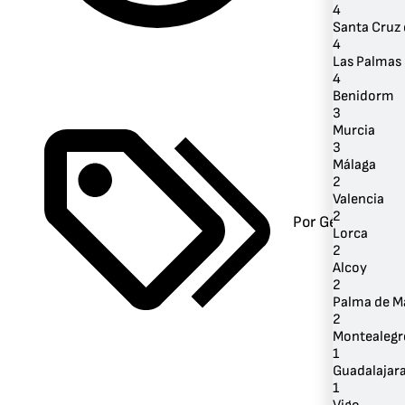
4
Santa Cruz 
4
Las Palmas 
4
Benidorm
3
Murcia
3
Málaga
2
Valencia
2
Por Género
Lorca
2
Alcoy
2
Palma de M
2
Montealegre
1
Guadalajar
1