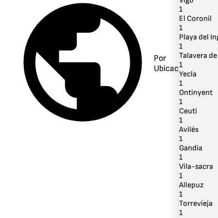
Vigo
1
El Coronil
1
Playa del In
1
Talavera de
Por
1
Ubicación
Yecla
1
Ontinyent
1
Ceuti
1
Avilés
1
Gandía
1
Vila-sacra
1
Allepuz
1
Torrevieja
1