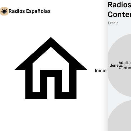
Radios
Radios Españolas
Conte
1 radio
Adulto
Género:
Conte
Inicio