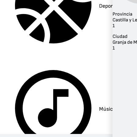
Deportes
Provincia
Castilla y L
1
Ciudad
Granja de M
1
Música