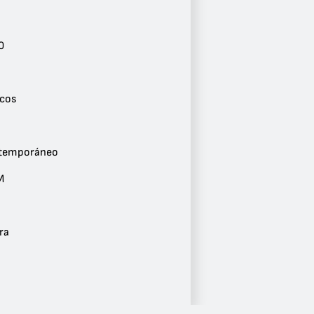
Ver más
Género
0
Pop / Top 40
3
Años 90
2
icos
Éxitos Clásicos
1
Variedad
1
ntemporáneo
Adulto Contemporáneo
1
M
Dance / EDM
1
Clásicos
1
ra
Música Ligera
1