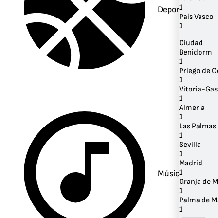
1
Deportes
País Vasco
1
Ciudad
Benidorm
1
Priego de 
1
Vitoria-Gas
1
Almería
1
Las Palmas 
1
Sevilla
1
Madrid
1
Música
Granja de M
1
Palma de M
1