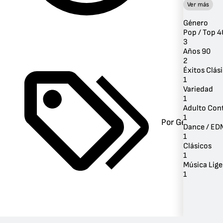
Ver más
Género
Pop / Top 4
3
Años 90
2
Éxitos Clás
1
Variedad
1
Adulto Co
1
Por Género
Dance / ED
1
Clásicos
1
Música Lige
1