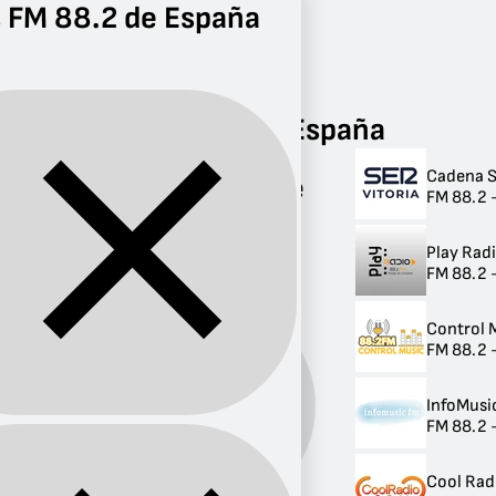
 FM 88.2 de España
Radio
FM 88.2
Radios FM 88.2 de España
Cadena S
Radios FM 88.2 de
FM 88.2 -
España
Play Rad
9 radios
FM 88.2 
Control 
FM 88.2 
InfoMusi
Banda:
FM
FM 88.2 -
Cool Rad