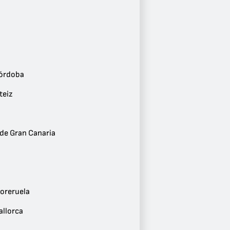
1
País Vasco
1
Ciudad
Benidorm
1
Córdoba
Priego de Córdoba
1
teiz
Vitoria-Gasteiz
1
Almería
1
de Gran Canaria
Las Palmas de Gran Canaria
1
Sevilla
1
Madrid
1
oreruela
Granja de Moreruela
1
allorca
Palma de Mallorca
1