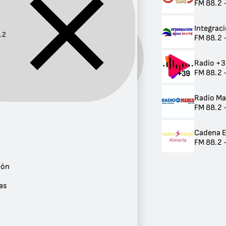
FM 88.2 
Integrac
.2
FM 88.2 -
Frecuencia:
88.2
Radio +
FM 88.2 
Radio Ma
FM 88.2 -
Provincia
Andalucía
Cadena E
3
FM 88.2 
Madrid
1
eón
Castilla y León
1
as
Islas Canarias
1
Baleares
1
Valencia