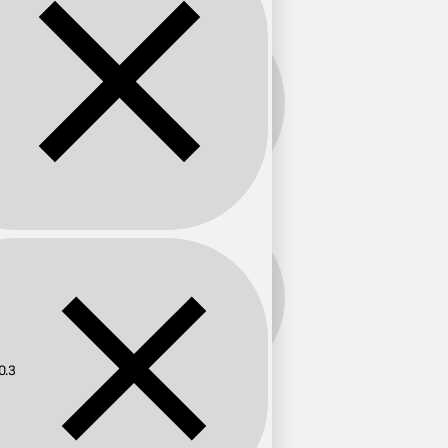
Banda:
FM
Frecuencia:
100.3
0.3
Provincia
Murcia