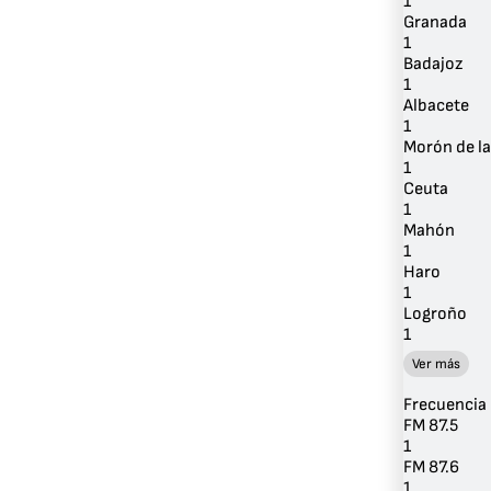
1
Granada
1
Badajoz
1
Albacete
1
Morón de la
1
Ceuta
1
Mahón
1
Haro
1
Logroño
1
Ver más
Frecuencia
FM 87.5
1
FM 87.6
1