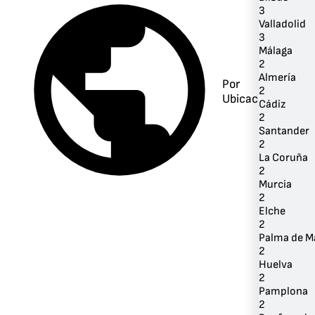
3
Valladolid
3
Málaga
2
Almería
Por
2
Ubicación
Cádiz
2
Santander
2
La Coruña
2
Murcia
2
Elche
2
Palma de M
2
Huelva
2
Pamplona
2