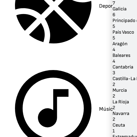
7
Deportes
Galicia
6
Principado 
5
País Vasco
5
Aragón
4
Baleares
4
Cantabria
3
Castilla-L
2
Murcia
2
La Rioja
2
Música
Navarra
2
Ceuta
1
Extremadu