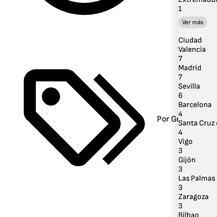
1
Ver más
Ciudad
Valencia
7
Madrid
7
Sevilla
6
Barcelona
4
Por Género
Santa Cruz 
4
Vigo
3
Gijón
3
Las Palmas 
3
Zaragoza
3
Bilbao