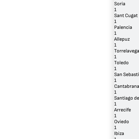
Soria
1
Sant Cugat 
1
Palencia
1
Allepuz
1
Torrelaveg
1
Toledo
1
San Sebast
1
Cantabran
1
Santiago d
1
Arrecife
1
Oviedo
1
Ibiza