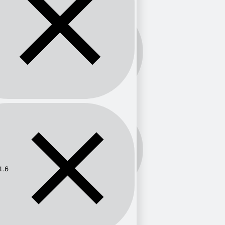
Banda:
FM
Frecuencia:
101.6
1.6
Provincia
País Vasco