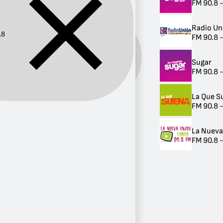
FM 90.8 -
Radio Un
.8
FM 90.8 
Frecuencia:
90.8
Sugar
FM 90.8 -
La Que S
FM 90.8 
Provincia
Valencia
La Nueva
3
FM 90.8 -
Andalucía
3
Madrid
1
Cataluña
1
Murcia
1