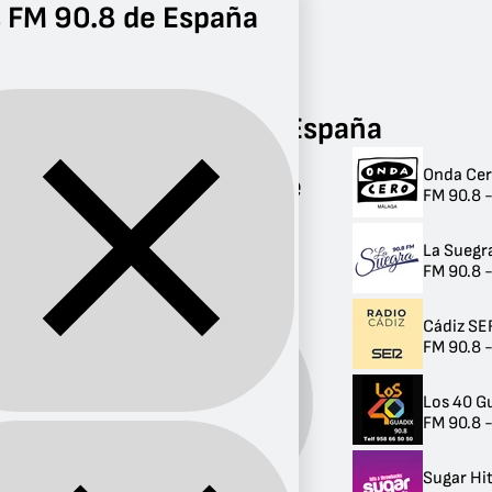
 FM 90.8 de España
Radio
FM 90.8
Radios FM 90.8 de España
Onda Cer
Radios FM 90.8 de
FM 90.8 
España
La Suegr
9 radios
FM 90.8 
Cádiz SE
FM 90.8 -
Los 40 G
Banda:
FM
FM 90.8 
Sugar Hi