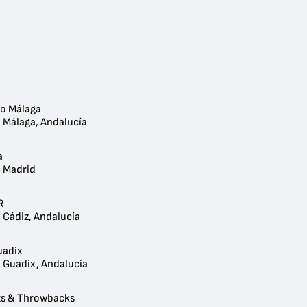
o Málaga
- Málaga, Andalucía
a
- Madrid
R
 Cádiz, Andalucía
uadix
- Guadix, Andalucía
ts & Throwbacks