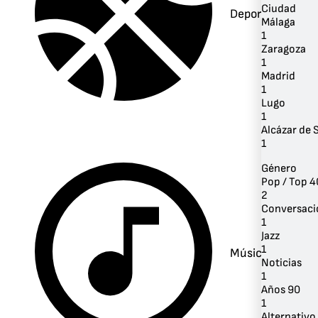
Ciudad
Deportes
Málaga
1
Zaragoza
1
Madrid
1
Lugo
1
Alcázar de 
1
Género
Pop / Top 4
2
Conversaci
1
Jazz
1
Música
Noticias
1
Años 90
1
Alternativo 