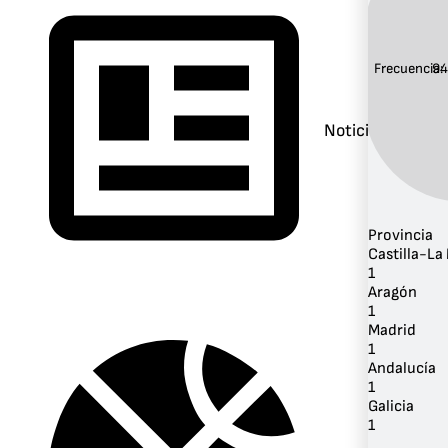
Frecuencia:
94
Noticias
Provincia
Castilla-L
1
Aragón
1
Madrid
1
Andalucía
1
Galicia
1