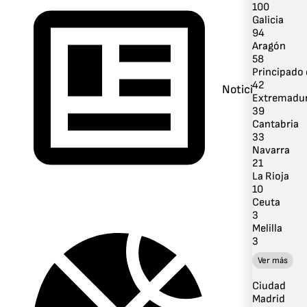
100
Galicia
94
Aragón
58
Principado 
42
Noticias
Extremadu
39
Cantabria
33
Navarra
21
La Rioja
10
Ceuta
3
Melilla
3
Ver más
Ciudad
Madrid