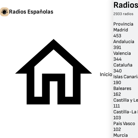
Radios
Radios Españolas
2933 radios
Provincia
Madrid
453
Andalucía
391
Valencia
344
Cataluña
340
Inicio
Islas Canari
190
Baleares
162
Castilla y L
111
Castilla-L
103
País Vasco
102
Murcia