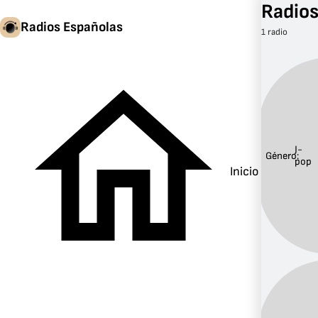
Radios
Radios Españolas
1 radio
J-
Género:
pop
Inicio