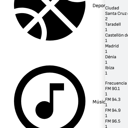
Deportes
Ciudad
Santa Cruz 
2
Taradell
1
Castellón d
1
Madrid
1
Dénia
1
Ibiza
1
Frecuencia
FM 90.1
1
FM 94.3
Música
1
FM 94.9
1
FM 96.5
1