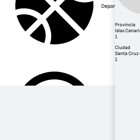
Deportes
Provincia
Islas Canari
1
Ciudad
Santa Cruz 
1
Música