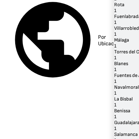
Rota
1
Fuenlabrad
1
Villarroble
1
Por
Málaga
Ubicación
1
Torres del C
1
Blanes
1
Fuentes de
1
Navalmoral 
1
La Bisbal
1
Benissa
1
Guadalajar
1
Salamanca