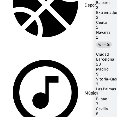
Baleares
Deportes
3
Extremadu
2
Ceuta
1
Navarra
1
Ver más
Ciudad
Barcelona
20
Madrid
9
Vitoria-Gas
7
Las Palmas 
Música
7
Bilbao
7
Sevilla
5