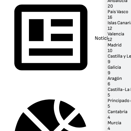
Andalucía
20
País Vasco
16
Islas Canari
12
Valencia
Noticias
12
Madrid
10
Castilla y L
9
Galicia
9
Aragón
6
Castilla-L
5
Principado 
5
Cantabria
4
Murcia
4