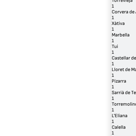
Torrevieja
1
Corvera de 
1
Xàtiva
1
Marbella
1
Tui
1
Castellar de
1
Lloret de M
1
Pizarra
1
Sarrià de Te
1
Torremolin
1
L'Eliana
1
Calella
1