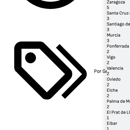
Zaragoza
5
Santa Cruz 
3
Santiago d
3
Murcia
3
Ponferrada
2
Vigo
2
Valencia
Por Género
2
Oviedo
2
Elche
2
Palma de M
2
El Prat de 
1
Eibar
1